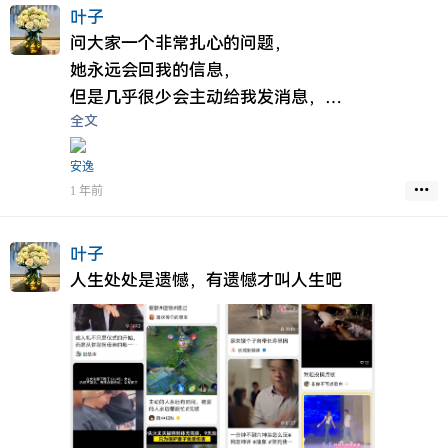
其实我真的是想挽留一下局面，或许做个朋友都
叶子
好，
问大家一个非常扎心的问题，
今天去到沙面，在去到你世茂天鹅湾附近，但是
她永远会回我的信息，
我终归开不了口，但是也给了不少惊醒，也许你
但是几乎很少会主动给我发消息，
知道但是你已经不需要，
全文
就是你已经知道自己已经不重要了，
这段时间我确实过于执着了，过于依赖了，
但是你还是会喜欢她，
安逸
最后离开了广州，
你明知道你们没有结果，
1 年前
离开了让我伤心的城市，
请问这一局怎么解？
今天我仔细想过，我确实有点像舔狗了，明明没
有结果，明明没有回应，明明没有意义，我却一
叶子
如既往的对待你，也许平时回复晚点，只不过我
人生处处是遗憾，有遗憾才叫人生吧
们的聊天已经没有多少话题，连个恩我都需要回
复晚点，来告诉你我还在，
可惜由于种种原因，我知道你已经累和烦，
我知道我的存在对你来说已经没有意义了，
只会给你带来不便和困扰，
为此我今天尝试放开了你，尝试放开我今生最爱