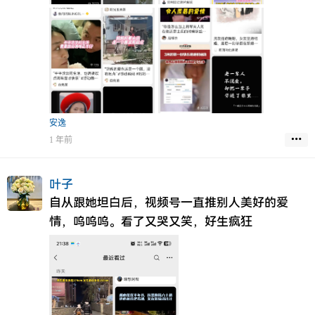
的人，
很难受，哭了，心也痛，但是我尽力了，
他年以后我若想起，
我绝对不会后悔，
因为我觉得，我在你不爱我的时候，
我还一如既往的爱着，缠着你，
安逸
我觉得我努力过，执着过。
1 年前
至于水面风平浪静，只能说我们终究缘浅。
这段时间我会慢慢的离开你的生活，淡出你的记
忆，直至彻底消失殆尽，
叶子
自从跟她坦白后，视频号一直推别人美好的爱
我只希望他年你即使想起，也许你会以不爱，的
情，呜呜呜。看了又哭又笑，好生疯狂
心，以及嘲笑自己无知经历，嘲笑我的存在，去
想起这段虐历，
我知道我不配你一切的拥有，
但是我希望你记住，
他这个人即使在不堪，在差劲，欺骗过你，让你