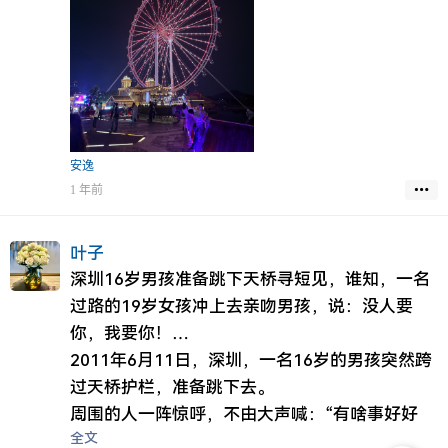
安逸
1 年前
叶子
深圳16岁男孩准备跳下天桥寻短见，谁知，一名
过路的19岁女孩冲上去亲吻男孩，说：没人要
你，我要你！
2011年6月11日，深圳，一名16岁的男孩突然跨
过天桥护栏，准备跳下去。
周围的人一阵惊呼，不由大声喊：“有啥事好好
全文
说，千万不能想不开啊！”