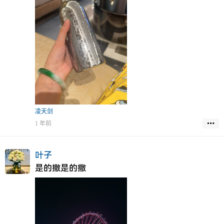
凌天剑
1 年前
叶子
是的撒是的撒