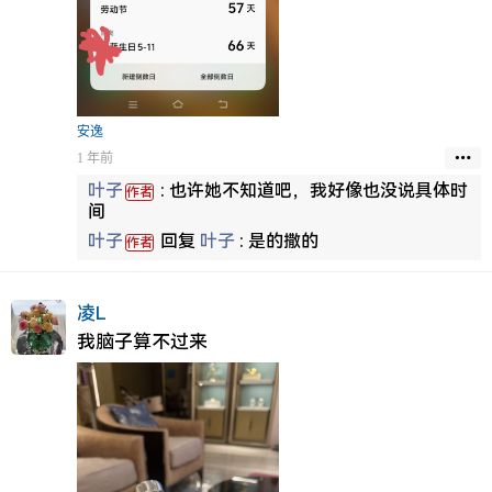
安逸
1 年前
叶子
:
也许她不知道吧，我好像也没说具体时
作者
间
叶子
回复
叶子
:
是的撒的
作者
凌L
我脑子算不过来