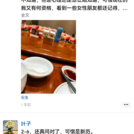
不知道，但是心理还是想让她知道，可惜现在的
我又有何资格，看到一些女性朋友都还记得，祝
全文
福我生日快乐，最重要的她阴差阳错连生辰时间
都不知道，当初实在没想到我们联系扛住现在。
今天确实不是很开心，虽然请了几十个朋友一起
吃饭，也陪我过生日，可惜心理还是失落落的。
安逸
1 年前
叶子
2-6，还真问对了，可惜是新历。