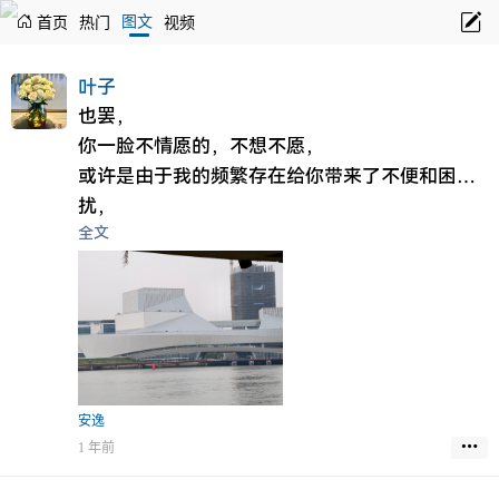
图文
首页
热门
视频
叶子
也罢，
你一脸不情愿的，不想不愿，
或许是由于我的频繁存在给你带来了不便和困
扰，
全文
为此我向你表达歉意。
或许你早已经想要我的不存在，
只不过由于过去种种原因，
开不出口罢了，
所以用行为去证明这些，
我已经看到，
或者说很早就有这种感应，
安逸
但是不死心的我一直在缠着你，
1 年前
让你不想我太过于难受就应付一下，