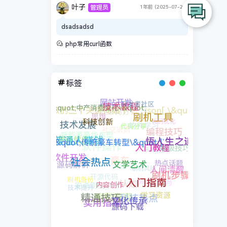
叶子
管理员
1年前 (2025-07-28)
dsadsadsd
php常用curl函数
标签
网站开发
源码分析
根据上文提取的三个关键词如下：```json[
开发者社区
思维
\&quot;中产消费变化\&quot;
技术教程
软件学习
社交法则
刷机工具
代码优化
编程技巧
技术发展
新能源豪华车型
科技创新
PC源码
软件操作
代码分享
源码优化
未来趋势
悟人生之道
高级技巧
普通人赚钱
豪车
行业动态
\&quot;传统豪车转型\&quot;]```
入门教程
热点话题
刷机风险
软件开发
源码解析
开源代码
社会热点
刷机步骤
网站源码
人间清醒
认知
文学艺术
安卓刷机
刷机备份
入门指南
技术提升
编程资源
科技热点
学习资源
内容创作
实用指南
精通技巧
文化传承
源码下载