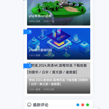
php常用curl函数
2806 阅读 ，
06月11日
4
php统计基础代码
1670 阅读 ，
06月11日
5
焚城.2024.高清4K.国粤双语.下载观看 [刘德华
/ 白宇 / 莫文蔚 / 谢君豪]
1561 阅读 ，
03月28日
最新评论