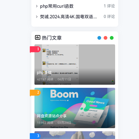
php常用curl函数
1 评论
焚城.2024.高清4K.国粤双语.下载观看 [刘德华 / 白宇 / 莫文蔚 / 谢君豪]
0 评论
热门文章
1
php基础
42767 阅读 ，
06月11日
2
网盘资源站点分享
15952 阅读 ，
03月28日
3