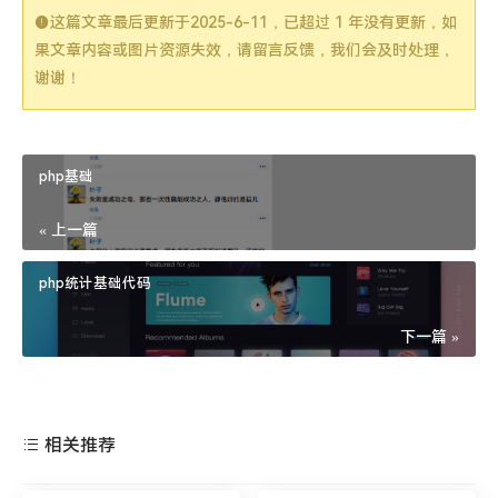
这篇文章最后更新于
2025-6-11
，已超过 1 年没有更新，如
果文章内容或图片资源失效，请留言反馈，我们会及时处理，
谢谢！
表态
收藏
打赏
分享
版权
php基础
版权说明
文章采用： 《
署名-非商业性使用-相同方式共享 4.0 国际 (CC
BY-NC-SA 4.0)
》许可协议授权。
« 上一篇
版权声明：未标注转载均为本站原创，转载时请以链接形式注明
文章出处。如有侵权、不妥之处，请联系站长删除。敬请谅解！
php统计基础代码
下一篇 »
相关推荐