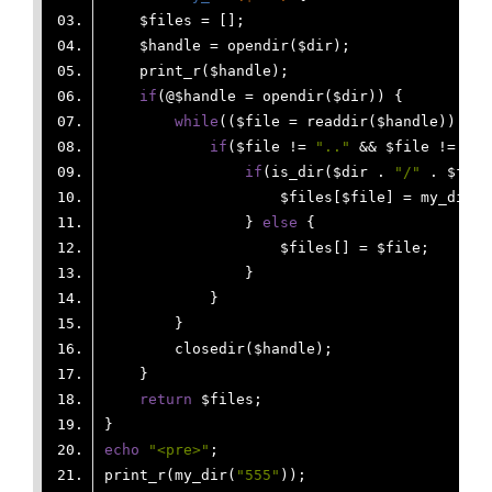
if
while
(($file = readdir($handle)) !==
if
($file != 
".."
 && $file != 
"."
if
(is_dir($dir . 
"/"
 . $file
                    $files[$file] = my_dir($
                } 
else
return
echo
"<pre>"
print_r(my_dir(
"555"